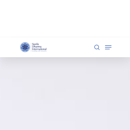
document.addEventListener('DOMContentLoaded',
function () { const iframe =
document.getElementById('qgiv-embed-55234'); if
(iframe) { iframe.setAttribute('scrolling', 'no'); } });
Hit enter to search or ESC to close