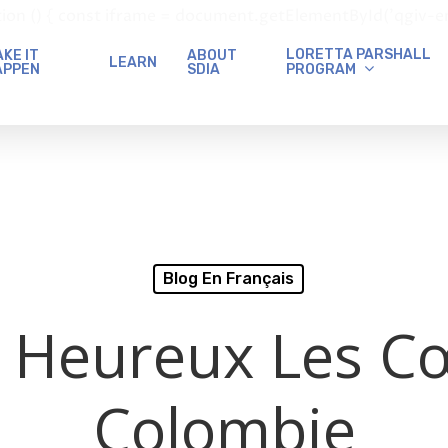
() { const iframe = document.getElementById('qgiv-embed
LORETTA PARSHALL
KE IT
ABOUT
LEARN
PROGRAM
APPEN
SDIA
Blog En Français
 Heureux Les C
Colombie