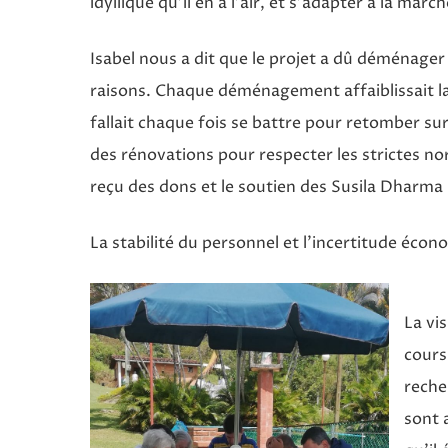
idyllique qu’il en a l’air, et s’adapter à la marc
Isabel nous a dit que le projet a dû déménager
raisons. Chaque déménagement affaiblissait la
fallait chaque fois se battre pour retomber sur 
des rénovations pour respecter les strictes 
reçu des dons et le soutien des Susila Dharma
La stabilité du personnel et l’incertitude écon
La vi
cours
reche
sont 