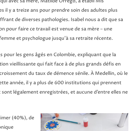
 qui avec sa mère, Matilde Orrego, a établi Mis
s il y a treize ans pour prendre soin des adultes plus
ffrant de diverses pathologies. Isabel nous a dit que sa
on pour faire ce travail est venue de sa mère – une
e-femme et psychologue jusqu’à sa retraite récente.
ns pour les gens âgés en Colombie, expliquant que la
on vieillissante qui fait face à de plus grands défis en
croissement du taux de démence sénile. À Medellin, où le
ette année, il y a plus de 600 institutions qui prennent
sont légalement enregistrées, et aucune d’entre elles ne
eimer (40%), de
onique