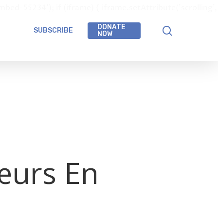
-55234'); if (iframe) { iframe.setAttribute('scrolling',
DONATE
SUBSCRIBE
NOW
œurs En