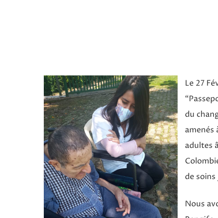
Le 27 Fé
“Passepo
du chang
amenés à
adultes 
Hit enter to search or ESC to close
Colombie
de soins
Nous avon