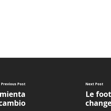
Previous Post
Next Post
amienta
Le foo
 cambio
chang