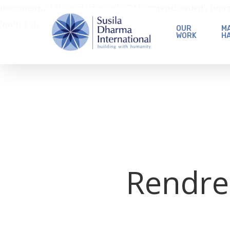
document.addEventListener('DOMContentLoaded', function 
'no'); } });
OUR
MA
WORK
H
Rendre